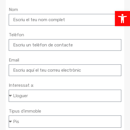
Nom
Ob
la
Telèfon
ba
d'
Email
Interessat a:
Tipus d'immoble