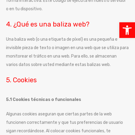
forma interactiva. Este código se ejecuta en nuestro servidor
o en tu dispositivo.
4. ¿Qué es una baliza web?
Abr
ba
Una baliza web (o una etiqueta de píxel) es una pequeña e
invisible pieza de texto o imagen en una web que se utiliza para
de
monitorear el tráfico en una web. Para ello, se almacenan
he
varios datos sobre usted mediante estas balizas web.
5. Cookies
5.1 Cookies técnicas o funcionales
Algunas cookies aseguran que ciertas partes de la web
funcionen correctamente y que tus preferencias de usuario
sigan recordándose. Al colocar cookies funcionales, te